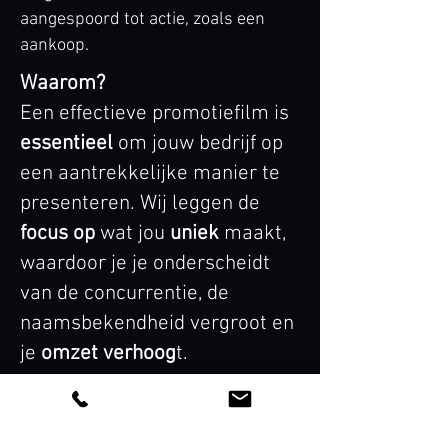
aangespoord tot actie, zoals een
aankoop.
Waarom?
Een effectieve promotiefilm is
essentieel
om jouw bedrijf op
een aantrekkelijke manier te
presenteren. Wij leggen de
focus op
wat jou
uniek
maakt,
waardoor je je onderscheidt
van de concurrentie, de
naamsbekendheid vergroot en
je
omzet verhoog
t.
Belangrijk is dat promotie niet
wordt verward met reclame.